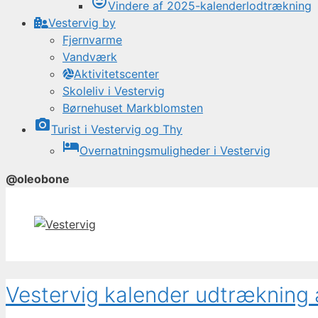
tag_faces
Vindere af 2025-kalenderlodtrækning
Vestervig by
Fjernvarme
Vandværk
Aktivitetscenter
Skoleliv i Vestervig
Børnehuset Markblomsten
photo_camera
Turist i Vestervig og Thy
local_hotel
Overnatningsmuligheder i Vestervig
@oleobone
Hop
til
indhold
Vestervig kalender udtrækning