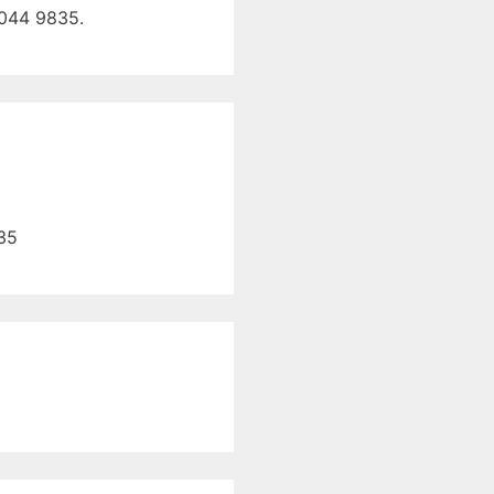
2044 9835.
835