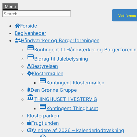
Menu
Ved fortsat
Forside
Begivenheder
Håndværker og Borgerforeningen
credit_card
Kontingent til Håndværker og Borgerforeni
credit_card
Bidrag til Julebelysning
Bestyrelsen
Klostermøllen
credit_card
Kontingent Klostermøllen
Den Grønne Gruppe
account_balance
THINGHUSET i VESTERVIG
credit_card
Kontingent Thinghuset
Klosterparken
Frugtlunden
Vindere af 2026 – kalenderlodtrækning