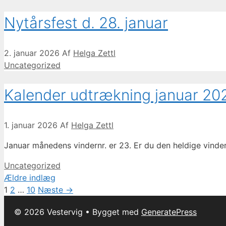
Nytårsfest d. 28. januar
2. januar 2026
Af
Helga Zettl
Kategorier
Uncategorized
Kalender udtrækning januar 20
1. januar 2026
Af
Helga Zettl
Januar månedens vindernr. er 23. Er du den heldige vinde
Kategorier
Uncategorized
Ældre indlæg
Page
Page
Page
1
2
…
10
Næste
→
© 2026 Vestervig
• Bygget med
GeneratePress