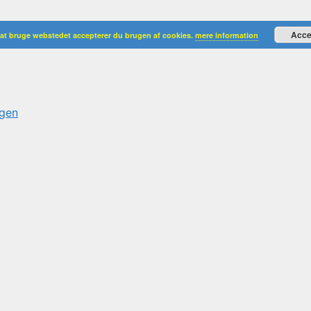
Acce
 at bruge webstedet accepterer du brugen af cookies.
mere information
ngen